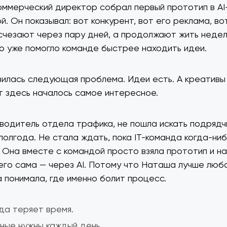
коммерческий директор собрал первый прототип в AI
. Он показывал: вот конкурент, вот его реклама, во
счезают через пару дней, а продолжают жить недел
о уже помогло команде быстрее находить идеи.
вилась следующая проблема. Идеи есть. А креативы
т здесь началось самое интересное.
водитель отдела трафика, не пошла искать подрядч
 полгода. Не стала ждать, пока IT-команда когда-ни
. Она вместе с командой просто взяла прототип и н
его сама — через AI. Потому что Наташа лучше люб
 понимала, где именно болит процесс.
да теряет время.
ные нужны каждый день.