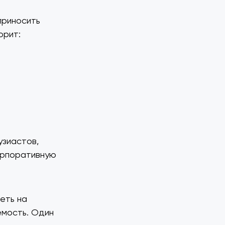
приносить
орит:
узиастов,
орпоративную
еть на
емость. Один