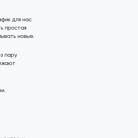
афик для нас
ть простая
мывать новые.
з пару
олжают
и.