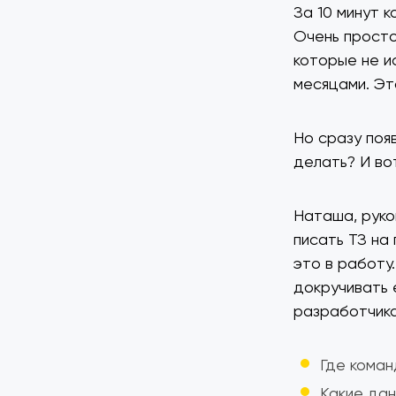
За 10 минут 
Очень простой
которые не и
месяцами. Эт
Но сразу поя
делать? И во
Наташа, руко
писать ТЗ на
это в работу
докручивать 
разработчика
Где коман
Какие дан