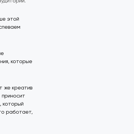
аудитории.
ше этой
успеваем
не
ения, которые
т же креатив
н приносит
, который
это работает,