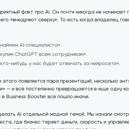
приятный факт про AI. Он почти никогда не начинает 
 его «внедряют сверху». То есть когда владелец гов
наймем AI-специалиста».
купим ChatGPT всем сотрудникам».
кто-нибудь у нас будет отвечать за нейросети».
 этого появляется пара презентаций, несколько энт
еи» — и всё постепенно превращается в еще одну к
с в Business Booster всё пошло иначе.
делать AI отдельной модной темой. Мы начали смотр
еста, где бизнес теряет деньги, скорость и управля