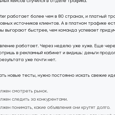
ьных кейсов случился в отделе трафика.
ster работает более чем в 80 странах, и платный тр
новных источников клиентов. А в платном трафике ес
вы выгорают быстрее, чем команда успевает приду
вление работает. Через неделю уже хуже. Еще чере
отришь в рекламный кабинет и видишь: деньги прод
результата уже почти нет.
ать новые тесты, нужно постоянно искать свежие иде
лжен смотреть рынок.
лжен следить за конкурентами.
лжен понимать, какие объявления они крутят долго.