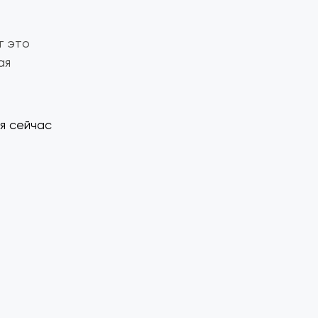
т это
ая
я сейчас