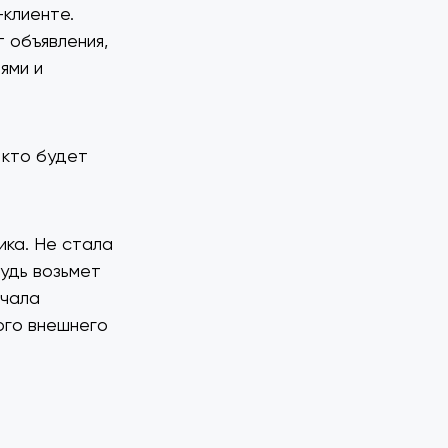
-клиенте.
т объявления,
ями и
 кто будет
ика. Не стала
будь возьмет
ачала
ого внешнего