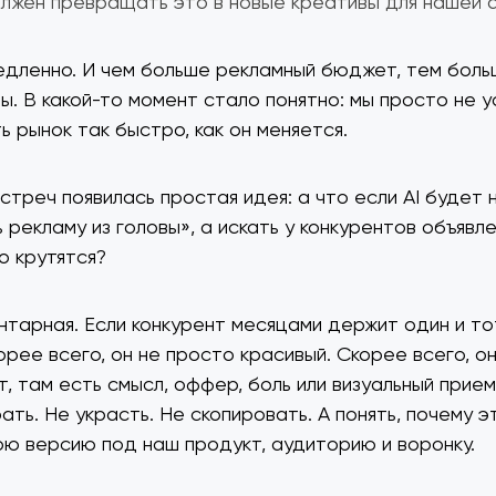
лжен превращать это в новые креативы для нашей 
едленно. И чем больше рекламный бюджет, тем боль
ы. В какой-то момент стало понятно: мы просто не 
ь рынок так быстро, как он меняется.
стреч появилась простая идея: а что если AI будет 
 рекламу из головы», а искать у конкурентов объявл
о крутятся?
нтарная. Если конкурент месяцами держит один и то
орее всего, он не просто красивый. Скорее всего, о
т, там есть смысл, оффер, боль или визуальный прием
ать. Не украсть. Не скопировать. А понять, почему 
ою версию под наш продукт, аудиторию и воронку.