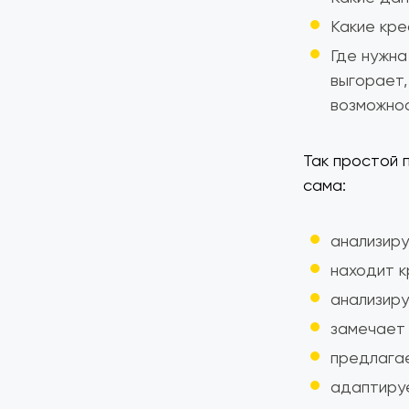
Какие кре
Где нужна
выгорает,
возможнос
Так простой 
сама:
анализиру
находит к
анализиру
замечает 
предлагае
адаптируе