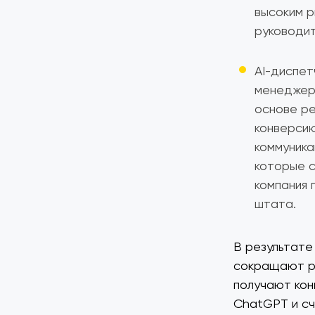
высоким р
руководит
AI-диспе
менеджера
основе р
конверсию
коммуника
которые с
компания 
штата.
В результате
сокращают р
получают ко
ChatGPT и сч