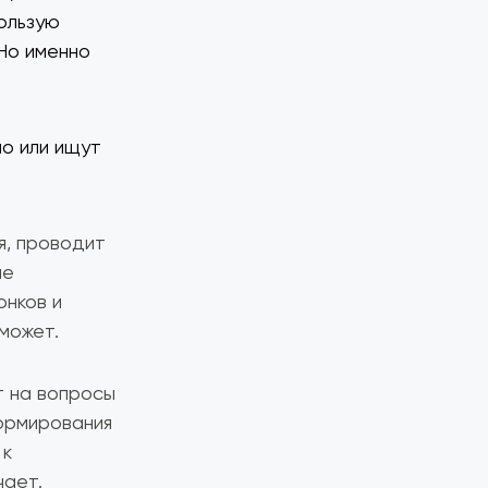
ользую
 Но именно
мо или ищут
я, проводит
ле
онков и
может.
т на вопросы
ормирования
 к
чает.