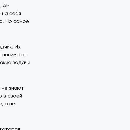
 AI-
т на себя
а. Но самое
дчик. Их
х понимают
какие задачи
и не знают
о в своей
, а не
 которая