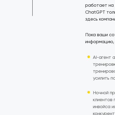
работает на 
ChatGPT толь
здесь компан
Пока ваши со
информацию, 
AI-агент 
тренировк
тренирово
усилить п
Ночной пр
клиентов 
инвойса и
конкурент