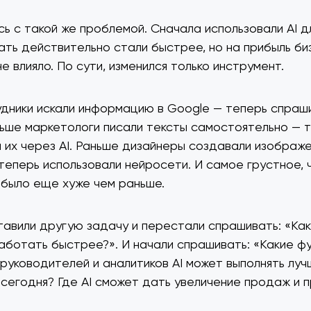
сь с такой же проблемой. Сначала использовали AI д
ать действительно стали быстрее, но на прибыль би
е влияло. По сути, изменился только инструмент.
дники искали информацию в Google — теперь спраш
ьше маркетологи писали тексты самостоятельно — 
 их через AI. Раньше дизайнеры создавали изображе
теперь использовали нейросети. И самое грустное, 
 было еще хуже чем раньше.
тавили другую задачу и перестали спрашивать: «Как
аботать быстрее?». И начали спрашивать: «Какие ф
 руководителей и аналитиков AI может выполнять луч
сегодня? Где AI сможет дать увеличение продаж и 