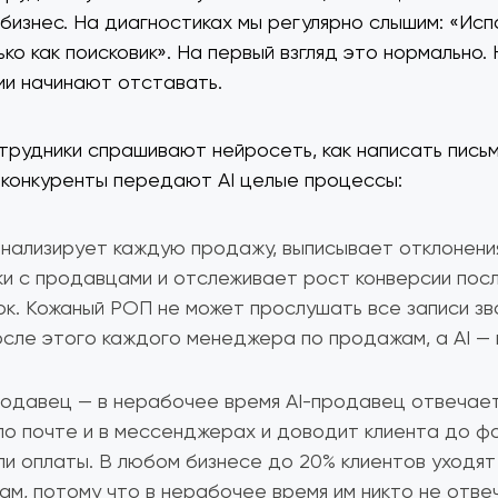
бизнес. На диагностиках мы регулярно слышим: «Исп
ко как поисковик». На первый взгляд это нормально.
ии начинают отставать.
трудники спрашивают нейросеть, как написать пись
конкуренты передают AI целые процессы:
анализирует каждую продажу, выписывает отклонени
и с продавцами и отслеживает рост конверсии пос
к. Кожаный РОП не может прослушать все записи зв
осле этого каждого менеджера по продажам, а AI — 
одавец — в нерабочее время AI-продавец отвечае
по почте и в мессенджерах и доводит клиента до ф
ли оплаты. В любом бизнесе до 20% клиентов уходят
ам, потому что в нерабочее время им никто не отве