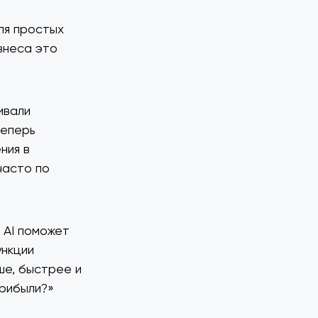
ля простых
знеса это
ивали
теперь
ния в
часто по
 AI поможет
ункции
ше, быстрее и
прибыли?»