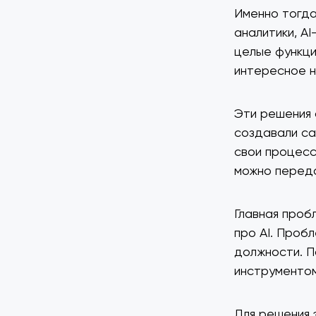
Именно тогда 
аналитики, A
целые функци
интересное н
Эти решения 
создавали са
свои процесс
можно переда
Главная проб
про AI. Пробл
должности. П
инструментом
Для решения 