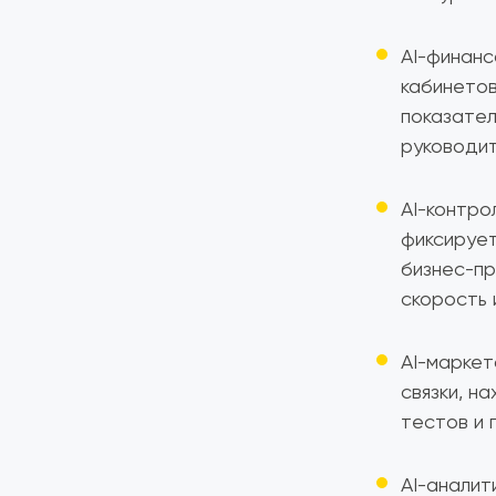
AI-финанс
кабинетов
показател
руководит
AI-контро
фиксирует
бизнес-пр
скорость 
AI-маркет
связки, н
тестов и 
AI-аналит