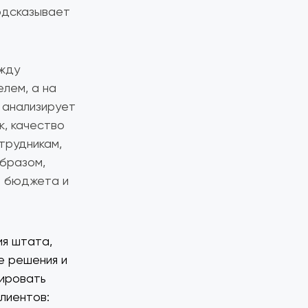
подсказывает
жду
лем, а на
 анализирует
к, качество
трудникам,
образом,
о бюджета и
ия штата,
е решения и
ировать
клиентов: