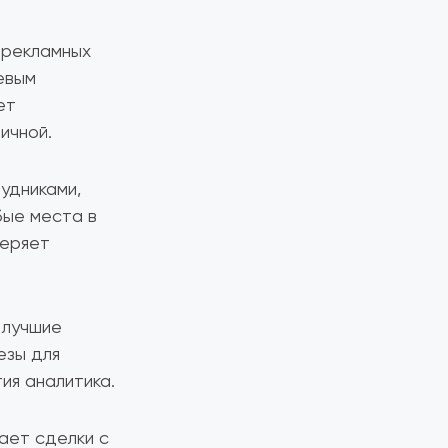
 рекламных
евым
ет
ичной.
удниками,
бые места в
теряет
 лучшие
езы для
ия аналитика.
ает сделки с