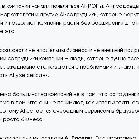
в компании начали появляться AI-РОПы, AI-продавцы,
I-маркетологи и другие AI-сотрудники, которые беру
и и позволяют компании расти без расширения штат
е это.
создавали не владельцы бизнеса и не внешний подря
ми сотрудники компании — люди, которые лучше все
ы, ежедневно сталкиваются с проблемами и знают, 
ть AI уже сегодня.
лема большинства компаний не в том, что сотрудник
ема в том, что они не понимают, как использовать ег
оэтому AI остается очередным сервисом в браузере
 роста бизнеса.
этой задачи мы создали
AI Booster.
Это программа,