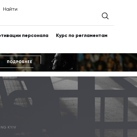
Найти
отивации персонала
Курс по регламентам
NG KYIV