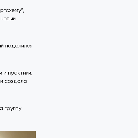
ргсхему”,
 новый
ий поделился
 и практики,
 и создала
а группу