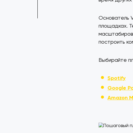
Основатель V
площадках. Т
масштабирова
построить ко
Выбирайте пл
Spotify
Google P
Amazon M