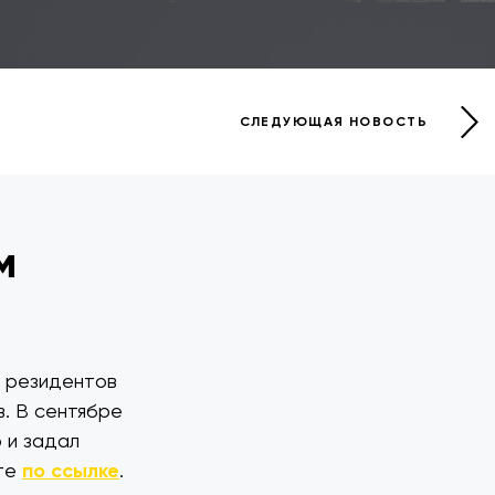
СЛЕДУЮЩАЯ НОВОСТЬ
м
и резидентов
в. В сентябре
 и задал
ете
по ссылке
.