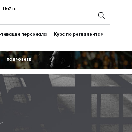
Найти
отивации персонала
Курс по регламентам
А»