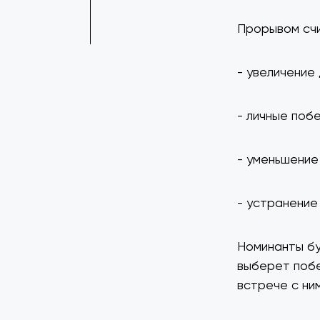
Прорывом сч
- увеличение
- личные поб
- уменьшение
- устранение 
Номинанты бу
выберет побе
встрече с ни