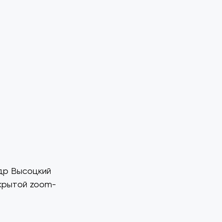
ндр Высоцкий
акрытой zoom-