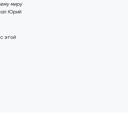
сему миру
исал Юрий
 с этой