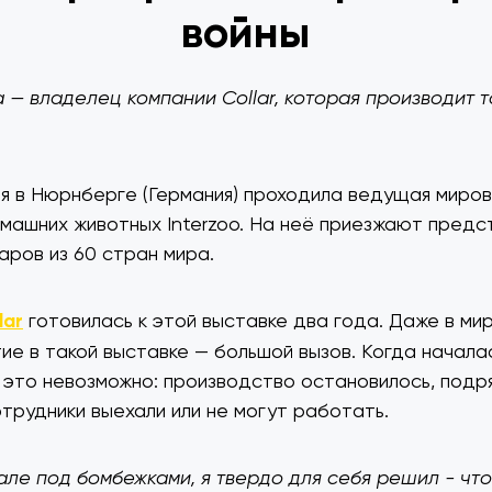
войны
— владелец компании Collar, которая производит 
ая в Нюрнберге (Германия) проходила ведущая миро
машних животных Interzoo. На неё приезжают предс
аров из 60 стран мира.
lar
готовилась к этой выставке два года. Даже в ми
тие в такой выставке — большой вызов. Когда начала
о это невозможно: производство остановилось, подр
трудники выехали или не могут работать.
але под бомбежками, я твердо для себя решил - чт