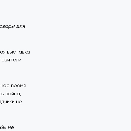
товары для
вая выставка
тавители
рное время
сь война,
ядчики не
обы не