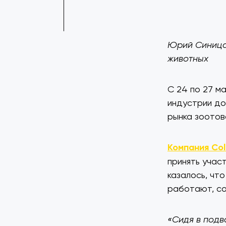
Юрий Синица 
животных
С 24 по 27 м
индустрии до
рынка зоотов
Компания Col
принять учас
казалось, чт
работают, со
«Сидя в подв