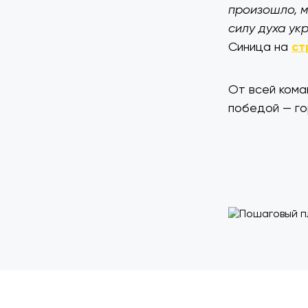
произошло, м
силу духа ук
Синица на
ст
От всей коман
победой — го