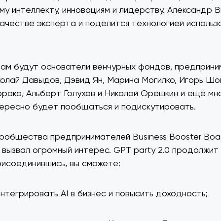
му интеллекту, инновациям и лидерству. Александр 
качестве эксперта и поделится технологией использо
там будут основатели венчурных фондов, предприни
колай Давыдов, Дэвид Ян, Марина Могилко, Игорь Шо
рока, Альберт Голухов и Николай Орешкин и ещё мн
ересно будет пообщаться и подискутировать.
ообщества предпринимателей Business Booster Boar
I вызвал огромный интерес. GPT party 2.0 продолжит
рисоединившись, вы сможете:
 интегрировать AI в бизнес и повысить доходность;