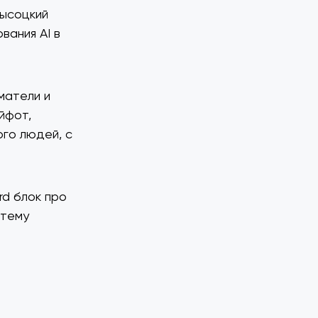
Высоцкий
вания AI в
матели и
йфот,
ого людей, с
d блок про
 тему