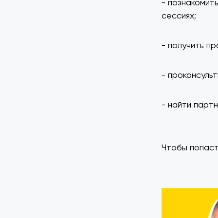
- познакомит
сессиях;
- получить пр
- проконсуль
- найти парт
Чтобы попаст