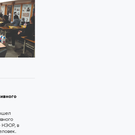
тивного
рошел
ивного
 НЭОР, в
еловек.