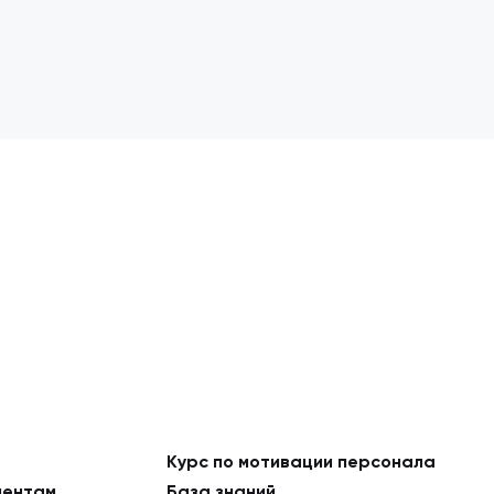
Курс по мотивации персонала
ментам
База знаний