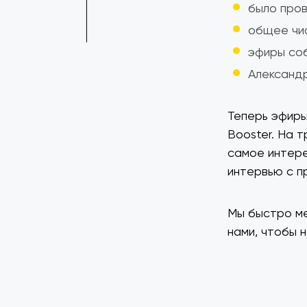
было пров
общее чис
эфиры соб
Александр
Теперь эфиры
Booster. На 
самое интере
интервью с п
Мы быстро ме
нами, чтобы 