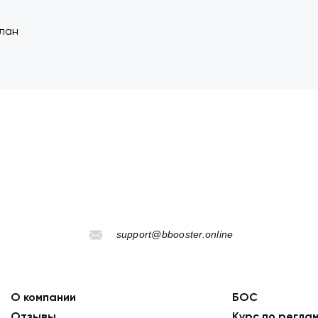
support@bbooster.online
О компании
БОС
Отзывы
Курс по регла