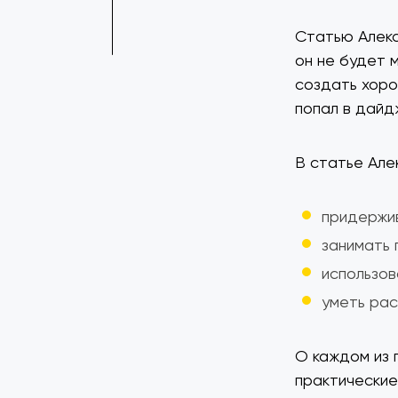
Статью Алекс
он не будет 
создать хоро
попал в дайд
В статье Але
придержив
занимать 
использов
уметь рас
О каждом из 
практические 