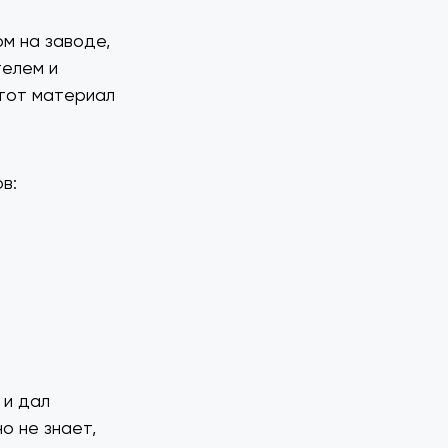
м на заводе,
телем и
этот материал
ов:
 и дал
о не знает,