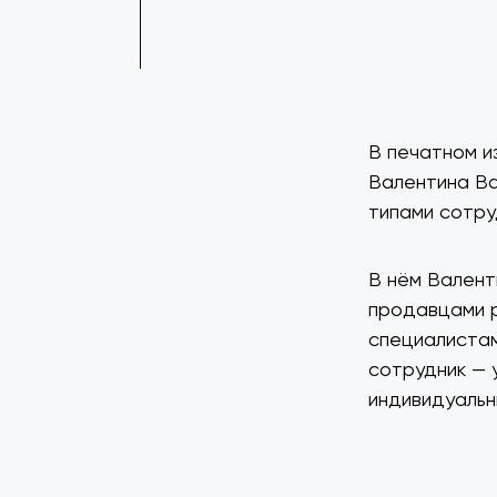
В печатном и
Валентина Ва
типами сотру
В нём Валент
продавцами р
специалистам
сотрудник — 
индивидуаль