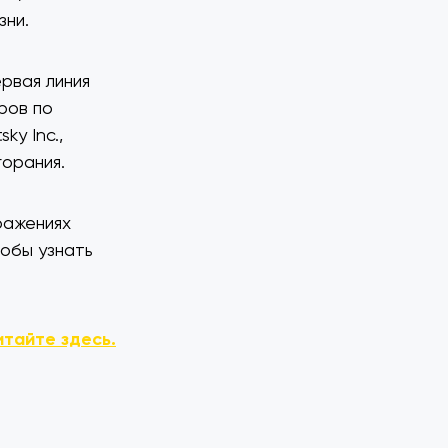
зни.
рвая линия
ров по
ky Inc.,
орания.
ражениях
тобы узнать
итайте здесь.