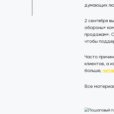
думающих люд
2 сентября в
обороны» ком
продажам». Он
чтобы поддер
Часто причин
клиентов, а 
больше,
чита
Все материал