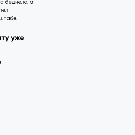
о беднело, а
спел
сштабе.
ату уже
а