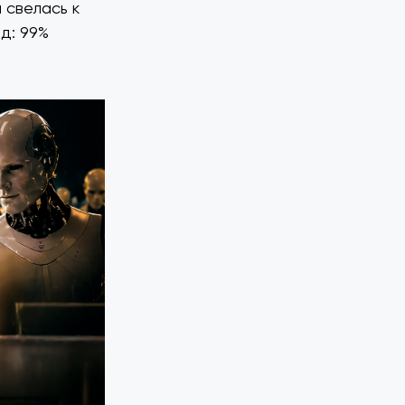
 свелась к
д: 99%