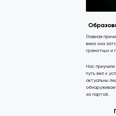
Образова
Главная прич
века она зат
грамотных и 
Нас приучили
путь вел к ус
актуальны ли
обнаруживает
за партой.