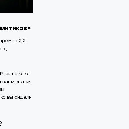
винтиков»
времен XIX
ых,
 Раньше этот
я ваши знания
вы
ка вы сидели
?