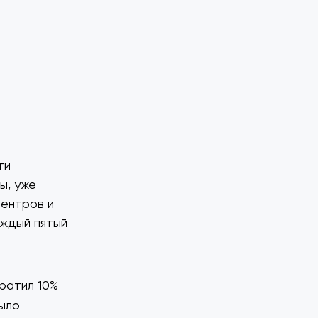
ти
ы, уже
центров и
аждый пятый
кратил 10%
ыло