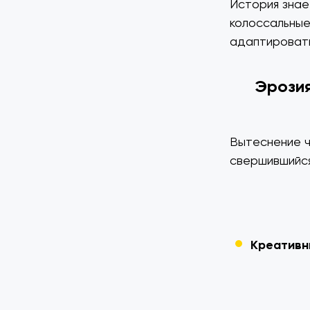
История знае
колоссальные
адаптировать
Эрозия
Вытеснение ч
свершившийся
Креативн