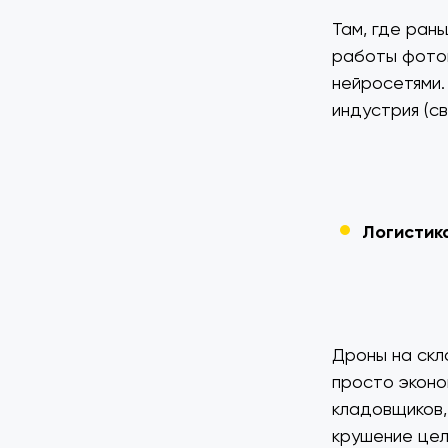
Там, где ран
работы фотог
нейросетями.
индустрия (с
Логистик
Дроны на скл
просто эконо
кладовщиков, 
крушение цел