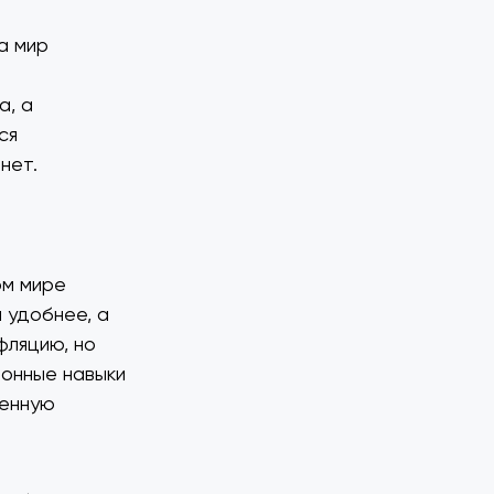
а мир
й
а, а
ся
нет.
ом мире
 удобнее, а
фляцию, но
ионные навыки
шенную