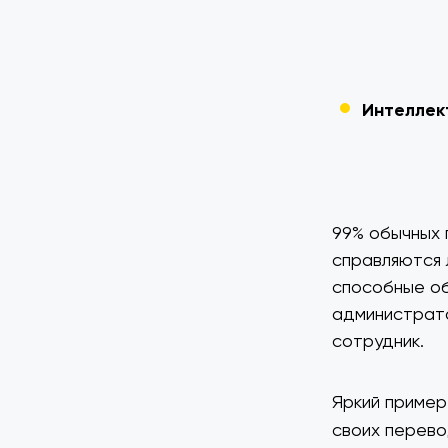
Интеллек
99% обычных 
справляются 
способные об
администрато
сотрудник.
Яркий приме
своих перево