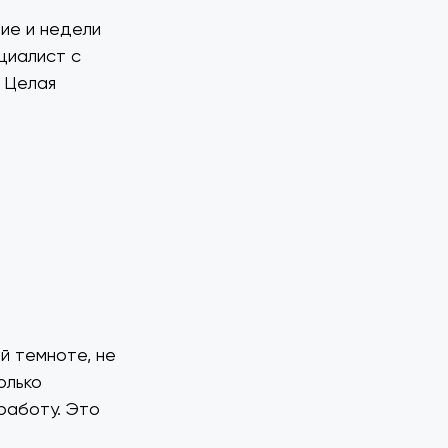
ие и недели
циалист с
 Целая
.
й темноте, не
олько
 работу. Это