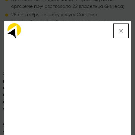
оргсхеме поучавствовало 22 владельца бизнеса;
28 сентября на нашу услугу Система
масштабирования бизнеса стартовало рекондрое
количество участников - 112!
11 сентября закончила свое обучение московская
группа номер 125. Все 12 владельцев, которые
стартовали успешно завершили годовую
программу Школа Владельцев Бизнеса.
Эти цифры означают, что еще 55 владельцев
разработали оргсхемы для своих компаний, 112
владельцев узнали какие инструменты управления
необходимы для кратного роста бизнеса, 12
владельцев полностью внедрили систему управления в
своей компании.
О практикуме по оргсхеме детальнее вы можете
здесь.
узнать