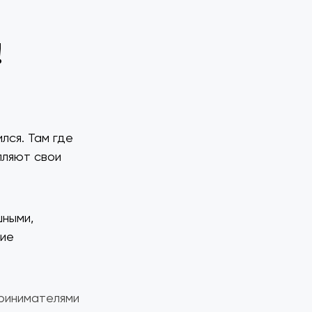
!
лся. Там где
пляют свои
шными,
ние
принимателями