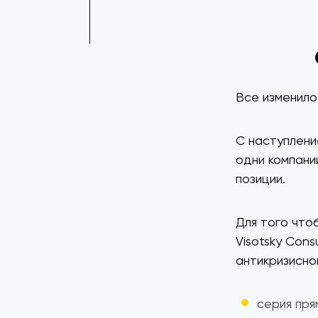
Все изменило
С наступлени
одни компани
позиции.
Для того что
Visotsky Con
антикризисно
серия пря