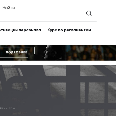
Найти
отивации персонала
Курс по регламентам
NSULTING