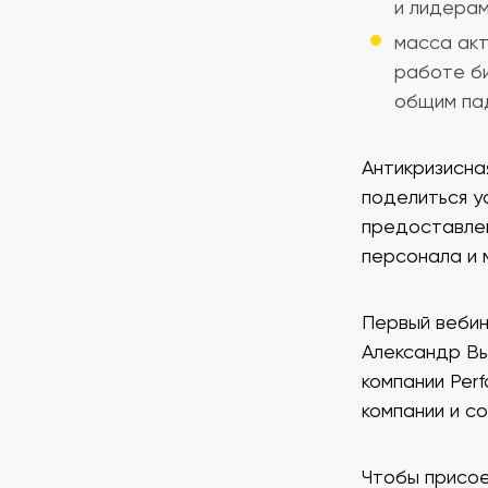
и лидерам
масса акт
работе би
общим пад
Антикризисна
поделиться у
предоставлен
персонала и 
Первый вебин
Александр Вы
компании Per
компании и с
Чтобы присое