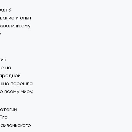
вал 3
вание и опыт
озволили ему
е
тин
ве на
народной
ешно перешла
 всему миру.
ратегии
Его
тайваньского