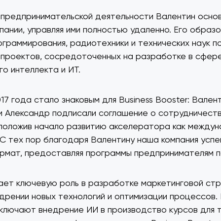
 предпринимательской деятельности Валентин осно
пании, управляя ими полностью удаленно. Его образо
ограммирования, радиотехники и технических наук п
 проектов, сосредоточенных на разработке в сфер
го интеллекта и ИТ.
17 года стало знаковым для Business Booster: Вален
и Александр подписали соглашение о сотрудничест
положив начало развитию акселератора как между
 С тех пор благодаря Валентину наша компания усп
рмат, предоставляя программы предпринимателям по
ает ключевую роль в разработке маркетинговой ст
едрении новых технологий и оптимизации процессов. 
ключают внедрение ИИ в производство курсов для 