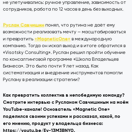
не улетучивались: ручное управление, зависимость от
сотрудников, работа по 12 часов в день без выходных.
Руслан Савчишин
понял, что рутина не даёт ему
возможности реализовать мечту — масштабироваться
«MagneticOne»
и превратить
в международную
компанию. Тогда он искал выход и в итоге обратился в
«Visotsky Consulting». Руслан решил пройти обучение
по консалтинговой программе «Школа Владельцев
Бизнеса». Это было почти 9 лет назад. Как
систематизация и внедрение инструментов помогли
Руслану в реализации стратегии?
Как превратить коллектив в непобедимую команду?
Смотрите интервью с Русланом Савчишиным на моём
YouTube-канале! Основатель «Magnetic One»
поделился своими успехами и рассказал, какой, по
его мнению, продукт у владельца бизнеса:
https://youtu.be/Ey-13M3BNY0
.