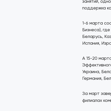
занятий, одн
поддержка ко
1-6 марта со
Бизнеса), где
Беларусь, Каз
Испания, Изра
А 15-20 март
Эффективного 
Украина, Бела
Германия, Бел
За март заве
филиалах ком