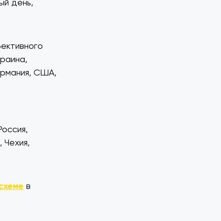
ый день,
фективного
краина,
ермания, США,
Россия,
 Чехия,
схеме
в