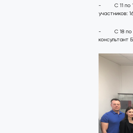
- С 11 по 14
участников: 1
- С 18 по 2
консультант 