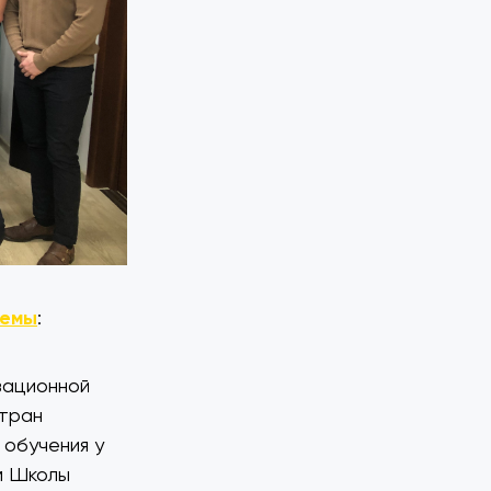
хемы
:
зационной
стран
 обучения у
м Школы