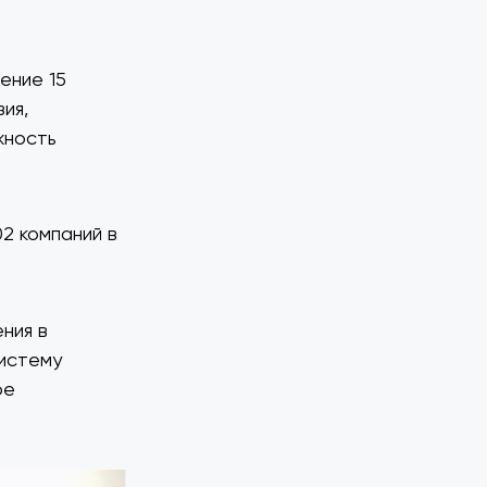
ение 15
зия,
жность
02 компаний в
ния в
истему
ое