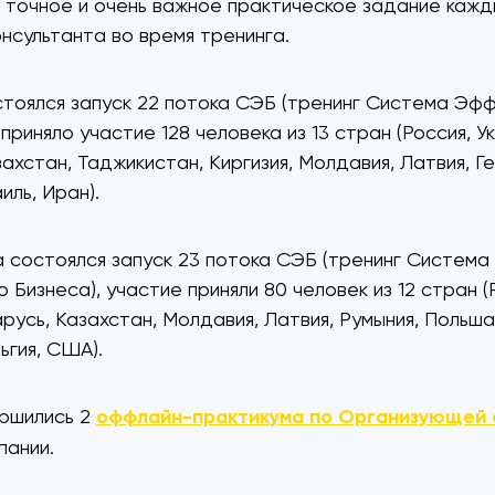
о точное и очень важное практическое задание кажд
нсультанта во время тренинга.
стоялся запуск 22 потока СЭБ (тренинг Система Эф
 приняло участие 128 человека из 13 стран (Россия, У
ахстан, Таджикистан, Киргизия, Молдавия, Латвия, Г
иль, Иран).
а состоялся запуск 23 потока СЭБ (тренинг Система
Бизнеса), участие приняли 80 человек из 12 стран (
русь, Казахстан, Молдавия, Латвия, Румыния, Польша,
ьгия, США).
ршились 2
оффлайн-практикума по Организующей 
пании.