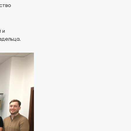
ство
 и
адельца.