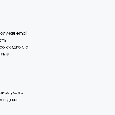
олучая email
сть
о скидкой, а
ть в
риск ухода
я и даже