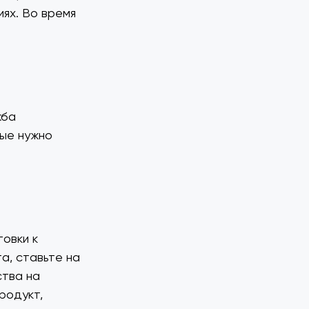
иях. Во время
жба
рые нужно
овки к
а, ставьте на
ства на
родукт,