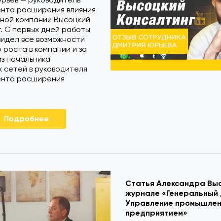
нта расширения влияния
ьной компании Высоцкий
. С первых дней работы
идел все возможности
 роста в компании и за
из начальника
 сетей в руководителя
нта расширения
Подробнее
Статья Александра Выс
журнале «Генеральный 
Управление промышле
предприятием»