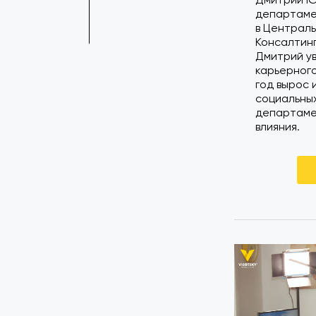
департаме
в Централ
Консалтинг
Дмитрий ув
карьерного
год вырос 
социальных
департаме
влияния.