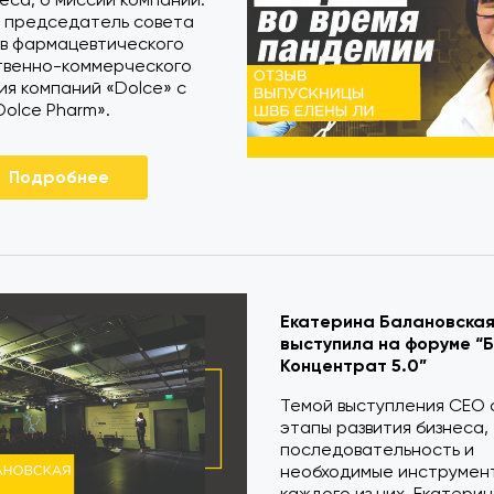
— председатель совета
в фармацевтического
твенно-коммерческого
я компаний «Dolce» с
olce Pharm».
Подробнее
Екатерина Балановска
выступила на форуме “
Концентрат 5.0”
Темой выступления CEO 
этапы развития бизнеса,
последовательность и
необходимые инструмен
каждого из них. Екатери