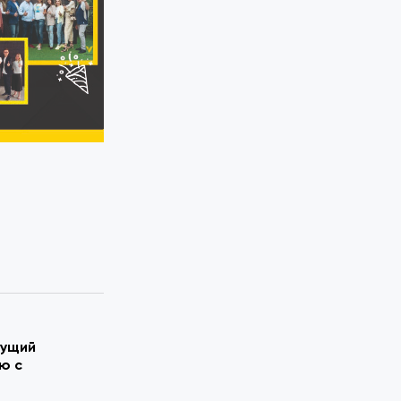
гущий
ю с