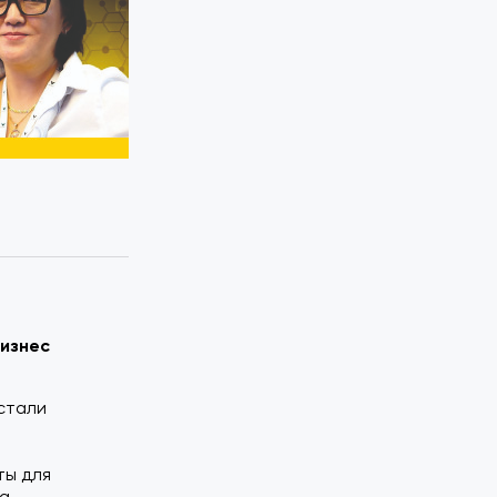
я
Бизнес
стали
ты для
на