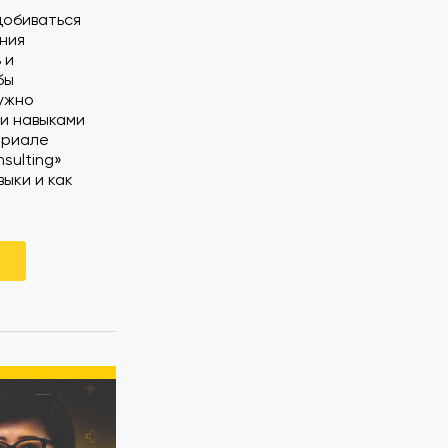
добиваться
ния
 и
бы
нужно
и навыками
ериале
sulting»
выки и как