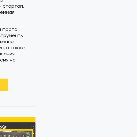
- стартап,
темная
ентрата
нструменты
твенно
, а также,
мпания
ремя не