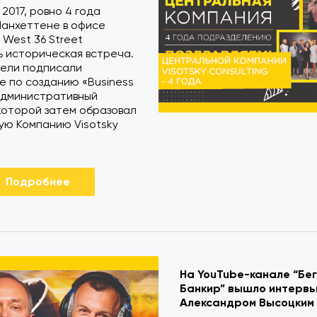
 2017, ровно 4 года
Манхеттене в офисе
West 36 Street
 историческая встреча.
ели подписали
 по созданию «Business
 административный
которой затем образовал
ую Компанию Visotsky
Подробнее
На YouTube-канале “Бе
Банкир” вышло интервь
Александром Высоцким