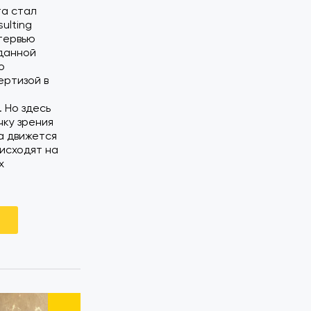
та стал
ulting
тервью
данной
о
ертизой в
 Но здесь
чку зрения
а движется
исходят на
х