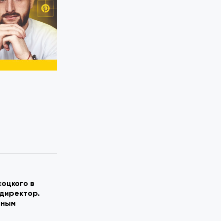
оцкого в
директор.
нным