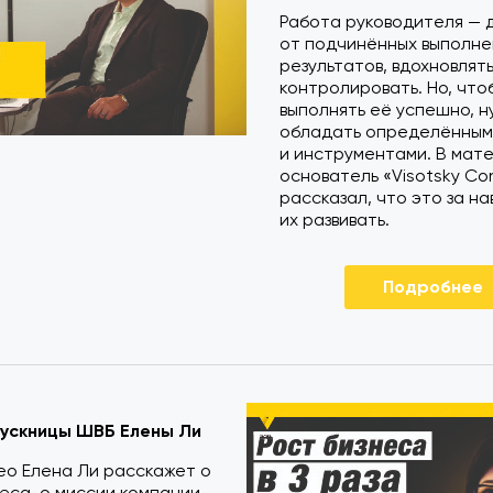
Работа руководителя — 
от подчинённых выполне
результатов, вдохновлять
контролировать. Но, что
выполнять её успешно, 
обладать определённым
и инструментами. В мат
основатель «Visotsky Con
рассказал, что это за на
их развивать.
Подробнее
ускницы ШВБ Елены Ли
ео Елена Ли расскажет о
еса, о миссии компании.