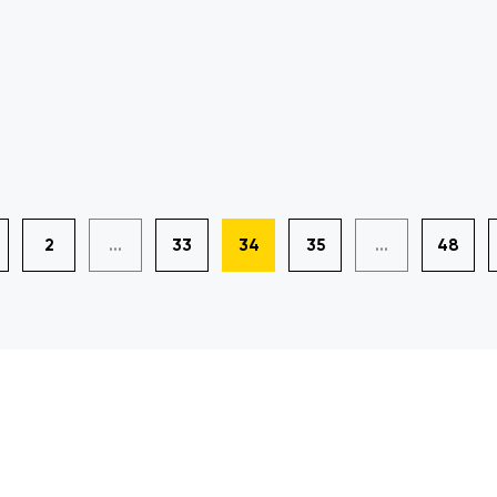
2
...
33
34
35
...
48